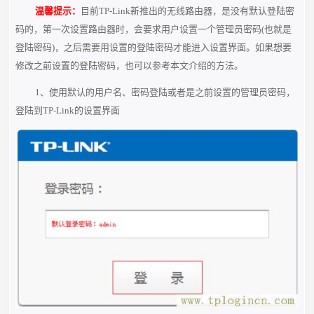
温馨提示：
目前TP-Link新推出的无线路由器，是没有默认登陆密
码的，第一次设置路由器时，会要求用户设置一个管理员密码(也就是
登陆密码)，之后需要用设置的登陆密码才能进入设置界面。如果想要
修改之前设置的登陆密码，也可以参考本文介绍的方法。
1、使用默认的用户名、密码登陆或者是之前设置的管理员密码，
登陆到TP-Link的设置界面