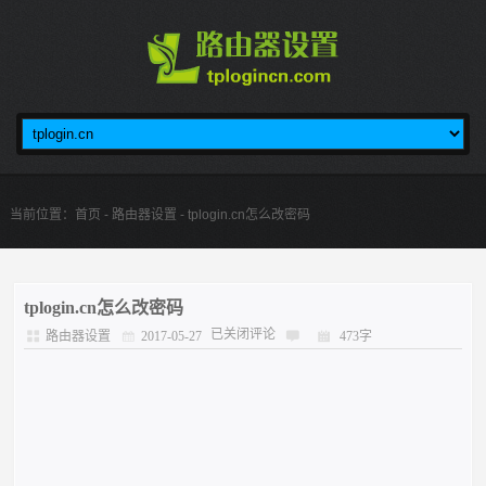
当前位置：
首页
-
路由器设置
- tplogin.cn怎么改密码
tplogin.cn怎么改密码
已关闭评论
路由器设置
2017-05-27
473字