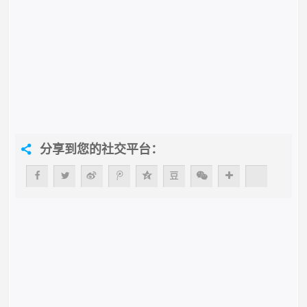
分享到您的社交平台：