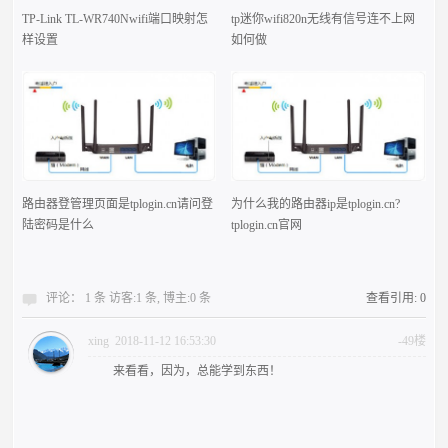
TP-Link TL-WR740Nwifi端口映射怎
tp迷你wifi820n无线有信号连不上网
样设置
如何做
路由器登管理页面是tplogin.cn请问登
为什么我的路由器ip是tplogin.cn?
陆密码是什么
tplogin.cn官网
评论： 1 条 访客:1 条, 博主:0 条
查看引用: 0
xing
2018-11-12 16:53:30
-49楼
来看看，因为，总能学到东西！