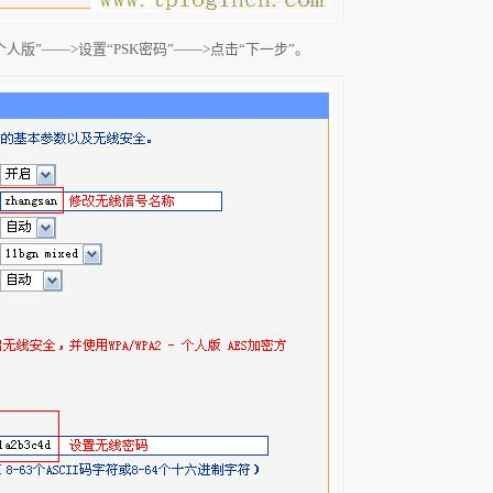
-个人版”——>设置“PSK密码”——>点击“下一步”。