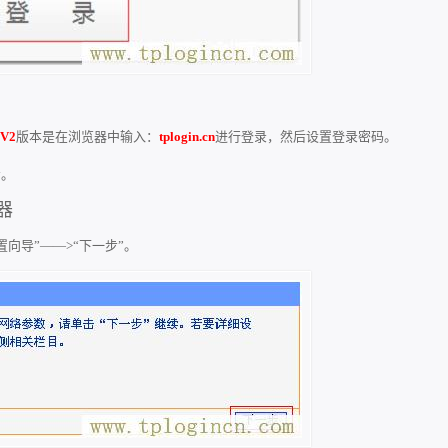
，
V2
版本是在浏览器中输入：
tplogin.cn
进行登录，然后设置登录密码。
看。
器
向导”——>“下一步”。