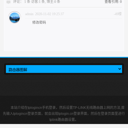
评论： 1 条 访客:1 条, 博主:0 条
查看引用: 0
admin
2020-11-02 19:25:37
-49楼
修改密码
本站介绍在tplogincn手机登录，然后设置TP-LINK无线路由器上网的方法,首
先输入tplogincn登录页面，就会出现tplogin.cn登录界面，然后在登录页面里进行
tplink路由器设置。