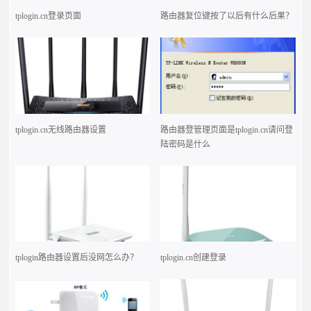
tplogin.cn登录页面
路由器复位键按了以后有什么后果？
tplogin.cn无线路由器设置
路由器登管理页面是tplogin.cn请问登
陆密码是什么
tplogin路由器设置后没网怎么办？
tplogin.cn创建登录