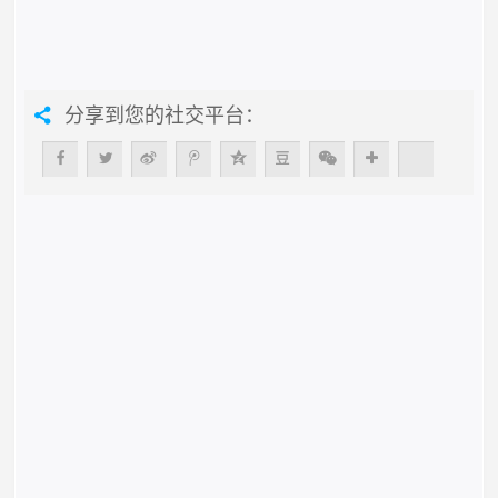
分享到您的社交平台：