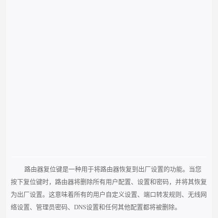
路由器复位键是一种用于将路由器恢复到出厂设置的功能。当您
按下复位键时，路由器将删除所有用户配置、设置和密码，并将其恢复
为出厂设置。这意味着所有的用户自定义设置、端口转发规则、无线网
络设置、管理员密码、DNS设置和任何其他配置都将被删除。