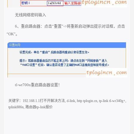
无线网络密码输入
6、重启路由器：点击“重置”->将重新启动弹出提示对话框，点击
“OK”。
tl-wr700n重启路由器设置！
关键字：
192.168.1.1打不开解决方法
,
d-link
,
http tplogin.cn
,
tp-link tl-wr340g+
,
tplink886n
,
路由器tp-link报价