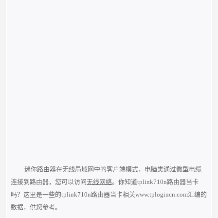
迷你
路由器
在无线局域网中的客户端模式，
电脑类
通过微型电缆
连接到路由器，您可以访问
无线网络
。你知道tplink710n路由器当卡
吗？这里是一些的tplink710n路由器当卡相关www.tplogincn.com汇编的
数据，供您参考。