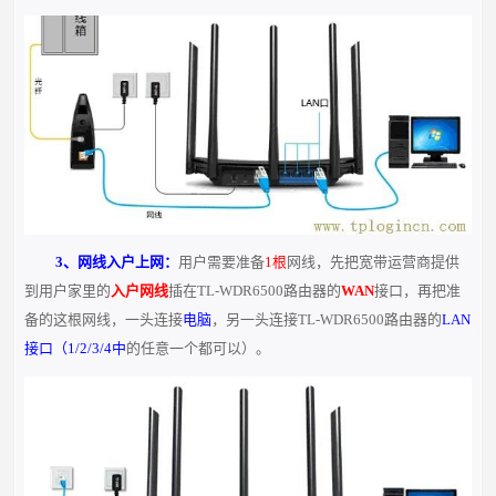
3、网线入户上网：
用户需要准备
1根
网线，先把宽带运营商提供
到用户家里的
入户网线
插在TL-WDR6500路由器的
WAN
接口，再把准
备的这根网线，一头连接
电脑
，另一头连接TL-WDR6500路由器的
LAN
接口（1/2/3/4中
的任意一个都可以）。