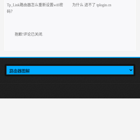
Tp_Link路由器怎么重新设置wifi密
为什么 进不了 tplogin.cn
码？
抱歉!评论已关闭.
本站介绍在tplogincn手机登录，然后设置TP-LINK无线路由器上网的方法,首
先输入tplogincn登录页面，就会出现tplogin.cn登录界面，然后在登录页面里进行
tplink路由器设置。