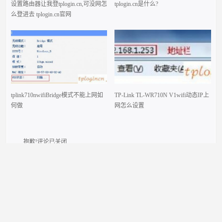
设置路由器让我登tplogin.cn,可没网怎
tplogin.cn是什么?
么登进去 tplogin.cn官网
tplink710nwifiBridge模式不能上网如
TP-Link TL-WR710N V1wifi动态IP上
何做
网怎么设置
抱歉!评论已关闭.