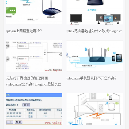
tplogin上网设置选哪个？
tplink路由器地址为什么改成tplogin.cn
无法打开路由器的管理页面
tplogin.cn手机登录打不开怎么办？
(tplogin.cn)怎么办? tplogincn登陆页面