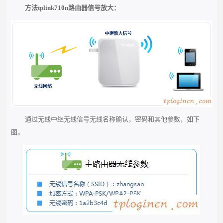
方法tplink710n路由器信号放大：
通过无线中继无线信号无线名称确认，密码和其他参数，如下
图。