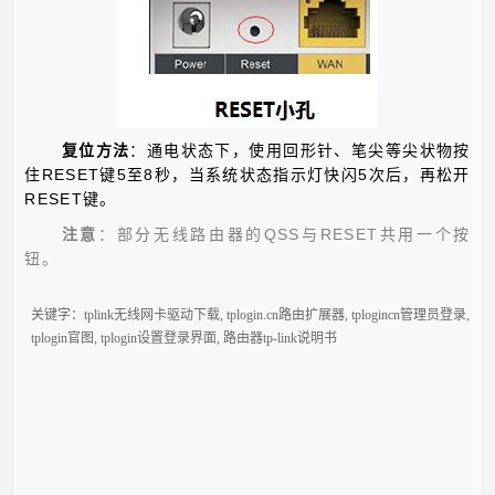
复位方法
：通电状态下，使用回形针、笔尖等尖状物按
RESET
5
8
5
住
键
至
秒，当系统状态指示灯快闪
次后，再松开
RESET
键。
QSS
RESET
注意
：部分无线路由器的
与
共用一个按
钮。
关键字：
tplink无线网卡驱动下载
,
tplogin.cn路由扩展器
,
tplogincn管理员登录
,
tplogin官图
,
tplogin设置登录界面
,
路由器tp-link说明书