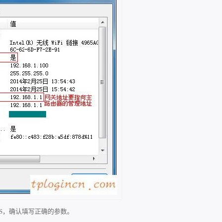
NS，确认填写正确的参数。