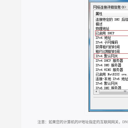
注意：如果您的计算机的IP地址指定的互联网网关，D