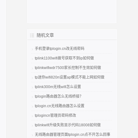
随机文章
手机登录tplogin.cn改无线密码
tplink1100wifi拨号获取不到ip如何做
tplinkwifiwdr7500家长控制不生效如何做
tp迷你wifi820n设置ap模式不能上网如何做
tplink300m无线wifi怎么设置
tplogin路由器怎么无线桥接？
tplogin.cn无线路由器怎么设置
tplogincn管理员密码修改
tplinkwifi升级失败显示代码18008如何做
无线路由器管理页面tplogin.cn点不开怎么回事