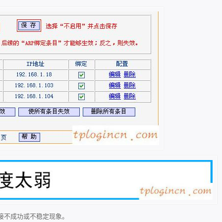
接不成功或不稳定现象。