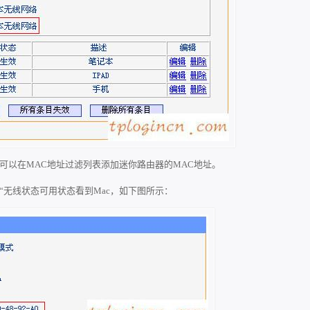
可以在MAC地址过滤列表添加迷你路由器的MAC地址。
“无线状态可用状态看到Mac，如下图所示：