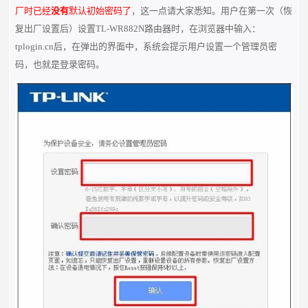
厂时已经
没有
默认初始密码了
，这一点请大家悉知。用户在第一次（恢
复出厂设置后）设置TL-WR882N路由器时，在浏览器中输入：
tplogin.cn后，在弹出的界面中，系统会提示用户设置一个管理员密
码，也就是登录密码。