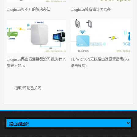
tplogin.cn打不开的解决办法
tplogin.cn域名错误怎么办
tplogin.cn路由器连接都没问题,为什么
TL-WR703N无线路由器设置指南(3G
就是不显示
路由模式)
抱歉!评论已关闭.