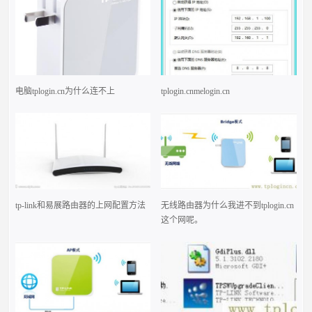
电脑tplogin.cn为什么连不上
tplogin.cnmelogin.cn
tp-link和易展路由器的上网配置方法
无线路由器为什么我进不到tplogin.cn
这个网呢。