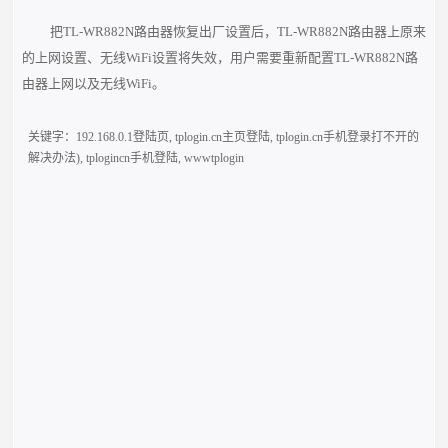
把TL-WR882N路由器恢复出厂设置后，TL-WR882N路由器上原来
的上网设置、无线WiFi设置将失效，用户需要重新配置TL-WR882N路
由器上网以及无线WiFi。
关键字：
192.168.0.1登陆页
,
tplogin.cn主页登陆
,
tplogin.cn手机登录打不开的
解决办法)
,
tplogincn手机登陆
,
wwwtplogin