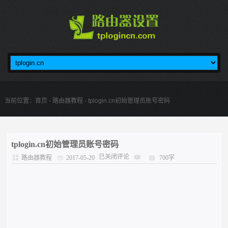
当前位置：
首页
-
路由器教程
- tplogin.cn初始管理员账号密码
tplogin.cn初始管理员账号密码
已关闭评论
路由器教程
2017-05-20
700字