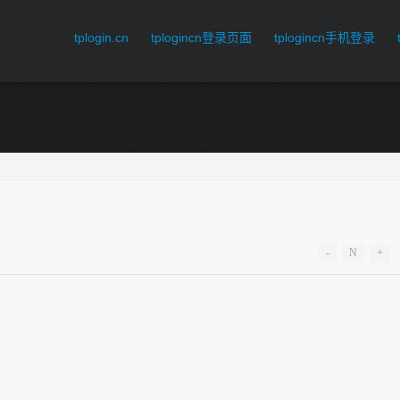
tplogin.cn
tplogincn登录页面
tplogincn手机登录
-
N
+