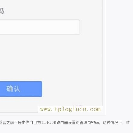
或者之前不是由你自己为TL-H29R路由器设置的管理员密码，这种情况下，唯