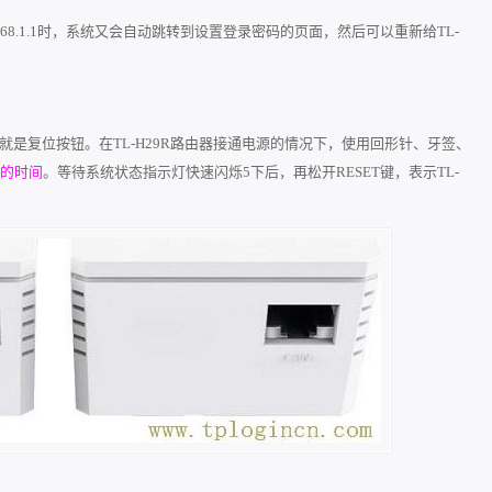
.168.1.1时，系统又会自动跳转到设置登录密码的页面，然后可以重新给TL-
就是复位按钮。在TL-H29R路由器接通电源的情况下，使用回形针、牙签、
秒的时间
。等待系统状态指示灯快速闪烁5下后，再松开RESET键，表示TL-