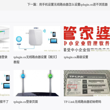
下一篇：
用手机设置无线路由器怎么设置tplogin.cn进不浏览器
览器登录
tplogin.cn无线路由器设置【图文】
tplogin.cn高级设置
教程
n连接不了
tplogin.cn登录页面
TP-Link无线路由器初始密码