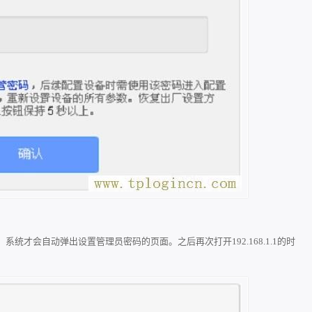
的时候，系统才会自动弹出设置管理员密码的页面。之后再次打开192.168.1.1的时