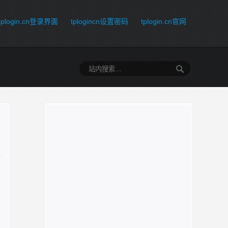
tplogin.cn登录界面
tplogincn设置密码
tplogin.cn官网