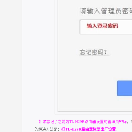
如果忘记了之前为TL-H29R路由器设置的管理员密码
，
一的解决方法是：
把TL-H29R路由器恢复出厂设置
。