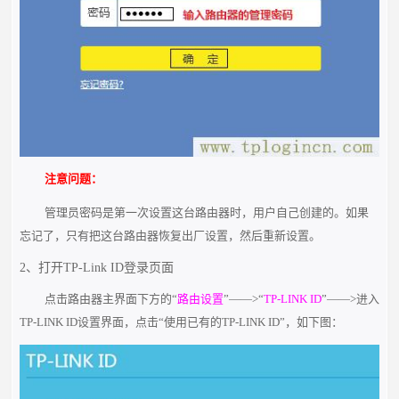
注意问题：
管理员密码是第一次设置这台路由器时，用户自己创建的。如果
忘记了，只有把这台路由器恢复出厂设置，然后重新设置。
2、打开TP-Link ID登录页面
点击路由器主界面下方的“
路由设置
”——>“
TP-LINK ID
”——>进入
TP-LINK ID设置界面，点击“使用已有的TP-LINK ID”，如下图：