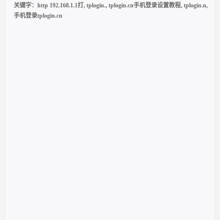
关键字：
http 192.168.1.1打
,
tplogin.
,
tplogin.cn手机登录设置教程
,
tplogin.n
,
手机登录tplogin.cn