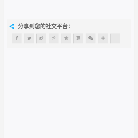
分享到您的社交平台：