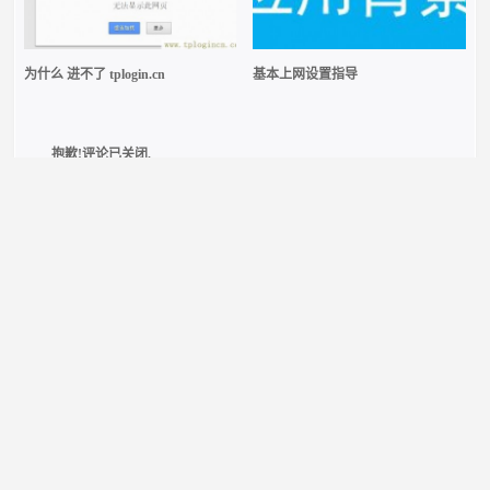
为什么 进不了 tplogin.cn
基本上网设置指导
抱歉!评论已关闭.
本站介绍在tplogincn手机登录，然后设置TP-LINK无线路由器上网的方法,首
先输入tplogincn登录页面，就会出现tplogin.cn登录界面，然后在登录页面里进
行tplink路由器设置。