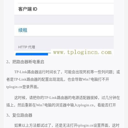
2、把路由器断电重启
TP-Link路由器运行时间长了，可能会出现死机等一些列问题；或
者是TP-Link路由器的配置出现混乱，也会导致Win7电脑打不开
tplogin.cn登录界面。
这时候，请把你的TP-Link路由器的电源适配器拔掉，过几分钟在
插上，然后重新在Win7电脑的浏览器中输入tplogin.cn，看能否打开
3、复位路由器
如果以上方法都试过了，还是无法打开tplogin.cn设置界面，这时