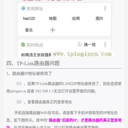
四、TP-Link路由器问题
1、路由器IP地址被修改了
（1）、如果TP-Link路由器的LAN口IP地址被修改了，则会造成使
用tplogin.cn 或者 192.168.1.1无法打开设置界面的问题。
（2）、查看路由器真正的登录地址
手机连接路由器WiFi信号后，请查看下手机中获取到的IP地址信
息，如下图所示。其中的“
路由器”后面的IP，才是路由器的真正登录地
址
，在浏览器中输入这个IP，可以打开路由器设置页面的。