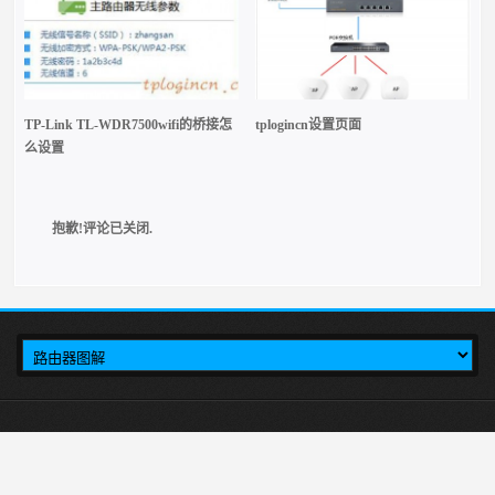
TP-Link TL-WDR7500wifi的桥接怎
tplogincn设置页面
么设置
抱歉!评论已关闭.