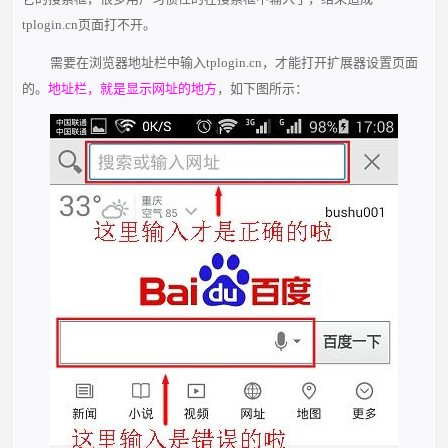
tplogin.cn页面打不开。
需要在浏览器地址栏中输入tplogin.cn，才能打开扩展器设置页面
的。
地址栏，就是显示网址的地方
，如下图所示：