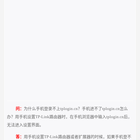
问：
为什么手机登录不上tplogin.cn？手机进不了tplogin.cn怎么
办？用手机设置TP-Link路由器时，在手机浏览器中输入tplogin.cn后，
无法进入设置界面。
答：
用手机设置TP-Link路由器或者扩展器的时候，如果手机登不