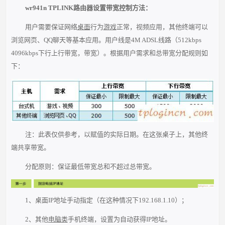
wr941n TPLINK路由器设置带宽控制方法：
用户需要保证网络
桌面
行为
游戏
正常，视频应用，其他终端可以
浏览网页、QQ聊天等基本应用。用户线是4M ADSL线路（512kbps
4096kbps下行上行带宽，带宽）。根据用户需求和总带宽分配规则如
下：
注：此表仅供参考，以赋值的实际日期。在这张桌子上，其他终
端共享带宽。
分配原则：保证最低带宽总和不超过总带宽。
1、桌面IP地址手动指定（在这种情况下192.168.1.10）；
2、其他
电脑类
手机终端，设置为自动获得IP地址。