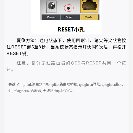
复位方法
：通电状态下，使用回形针、笔尖等尖状物按
RESET
5
8
5
住
键
至
秒，当系统状态指示灯快闪
次后，再松开
RESET
键。
QSS
RESET
注意
：部分无线路由器的
与
共用一个按
钮。
关键字：
tp-link路由器价格
,
tplink路由器桥接
,
tplogin cn登陆
,
tplogin.cn指示
灯
,
tplogincn初始密码
,
无线路由tp-link官网