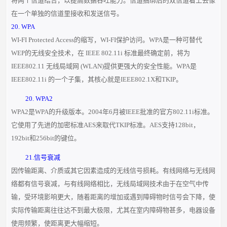
将两个信道结合，以提高数据吞吐能力。信道捆绑后的双信道看上去像
在一个单独的信道里接收和发送信号。
20. WPA
WI-FI Protected Access的缩写，WI-FI保护访问。WPA是一种可替代
WEP的无线安全技术，在 IEEE 802.11i 标准最终确定前，将为
IEEE802.11 无线局域网 (WLAN)提供更强大的安全性能。WPA是
IEEE802.11i 的一个子集，其核心就是IEEE802.1X和TKIP。
20. WPA2
WPA2是WPA的升级版本。2004年6月被IEEE批准的官方802.11i标准。
它使用了先进的加密标准AES来取代TKIP标准。AES支持128bit，
192bit和256bit的键位。
21.信号衰减
因传输距离、介质或其它因素造成的无线信号损耗。有线网络与无线网
络都有信号衰减，与有线网络相比，无线局域网技术由于在空气中传
输，受环境影响更大，随着距离的增加或遇到障碍物时信号会下降，使
实际传输距离往往达不到最大极限，尤其在室内障碍物甚多，电器设备
使用频繁，使距离更大幅缩短。