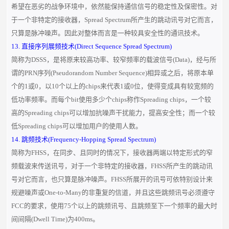
希望在恶劣的战争环境中，依然能保持通信信号的稳定性及保密性。对
于一个非特定的接收器，Spread Spectrum所产生的跳动讯号对它而言，
只算是脉冲噪声。因此对整体而言是一种较具安全性的通讯技术。
13. 直接序列展频技术(Direct Sequence Spread Spectrum)
简称为DSSS，是将原来较高功率、较窄频率的载波信号(Data)，经与所
谓的PRN序列(Pseudorandom Number Sequence)相异或之后，将原本单
个的1或0，以10个以上的chips来代表1或0位，使得变成具有较宽频的
低功率频率。而每个bit使用多少个chips称作Spreading chips，一个较
高的Spreading chips可以增加抗噪声干扰能力，提高安全性；而一个较
低Spreading chips可以增加用户的使用人数。
14. 跳频技术(Frequency-Hopping Spread Spectrum)
简称为FHSS，在同步、且同时的情况下，接收器两端以特定形式的窄
频载波来传送讯号，对于一个非特定的接收器，FHSS所产生的跳动讯
号对它而言，也只算是脉冲噪声。FHSS所展开的讯号可依特别设计来
规避噪声或One-to-Many的非重复的信道，并且这些跳频讯号必须遵守
FCC的要求，使用75个以上的跳频讯号、且跳频至下一个频率的最大时
间间隔(Dwell Time)为400ms。