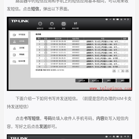
路由器中的短信应用和手机上的短信应用基本相同，可以用来收
发短信。点击
短信，
弹出以下界面。
下面介绍一下如何书写并发送短信。（前提是您的办理的SIM卡支
持发送短信）
点击
书写短信
，
号码
处填入收件人手机号码，
内容
处写入短信内
容，写好之后点击
发送
即可。