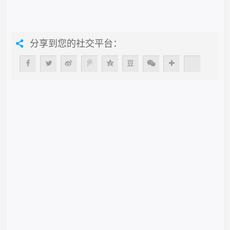
分享到您的社交平台：