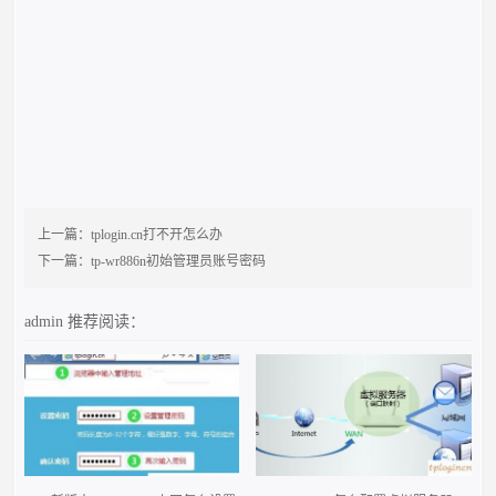
上一篇：
tplogin.cn打不开怎么办
下一篇：
tp-wr886n初始管理员账号密码
admin
推荐阅读：