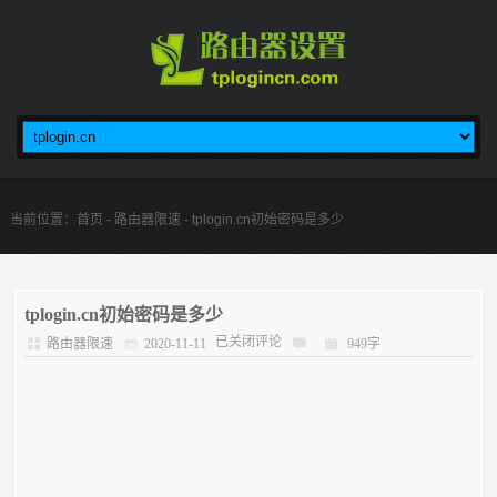
当前位置：
首页
-
路由器限速
- tplogin.cn初始密码是多少
tplogin.cn初始密码是多少
已关闭评论
路由器限速
2020-11-11
949字