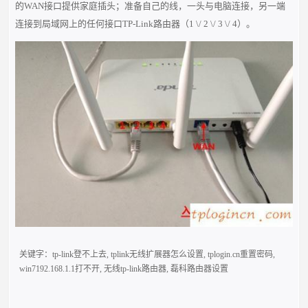
的WAN接口提供家庭插头；准备自己的线，一头与电脑连接，另一端
连接到局域网上的任何接口TP-Link路由器（1 \/ 2 \/ 3 \/ 4）。
关键字：
tp-link登不上去
,
tplink无线扩展器怎么设置
,
tplogin.cn重置密码
,
win7192.168.1.1打不开
,
无线tp-link路由器
,
磊科路由器设置