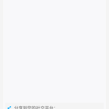
分享到您的社交平台：