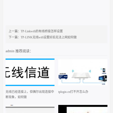
上一篇：
TP-Linkwifi的有线桥接怎样设置
下一篇：
TP-LINK无线wifi设置好后无法上网如何做
admin
推荐阅读：
无线已经连接上，但偶尔出现连接中
tplogin.cn打不开怎么办
断现象，如何做