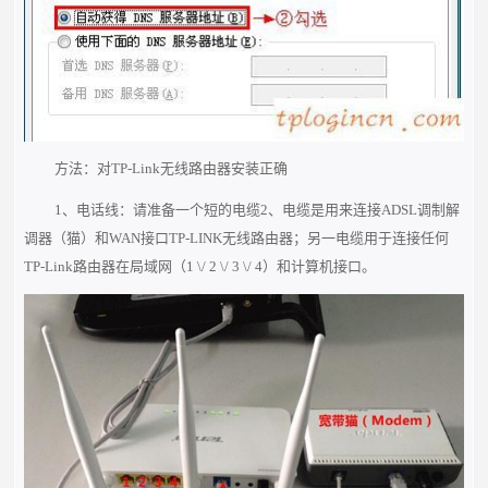
方法：对TP-Link无线路由器安装正确
1、电话线：请准备一个短的电缆2、电缆是用来连接ADSL调制解
调器（猫）和WAN接口TP-LINK无线路由器；另一电缆用于连接任何
TP-Link路由器在局域网（1 \/ 2 \/ 3 \/ 4）和计算机接口。