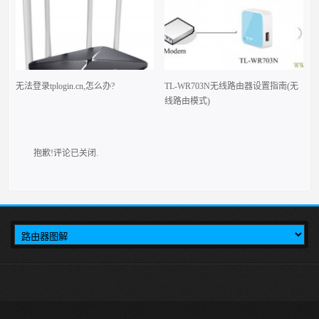
无法登录tplogin.cn,怎么办?
TL-WR703N无线路由器设置指南(无
线路由模式)
抱歉!评论已关闭.