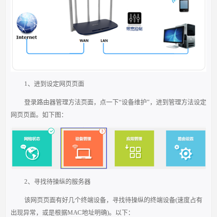
1、进到设定网页页面
登录路由器管理方法页面，点一下“设备维护”，进到管理方法设定
网页页面。如下图：
2、寻找待操纵的服务器
该网页页面有好几个终端设备，寻找待操纵的终端设备(速度占有
出现异常，或是根据MAC地址明确)。以下：