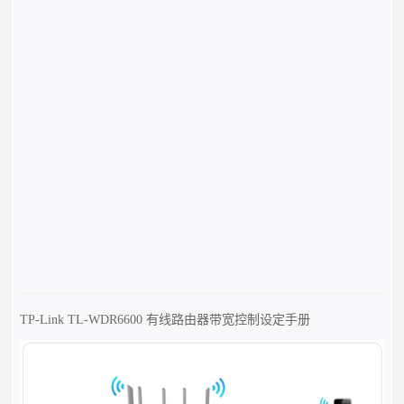
TP-Link TL-WDR6600 有线路由器带宽控制设定手册