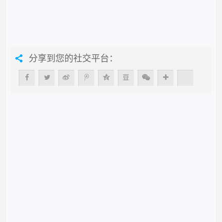
分享到您的社交平台：