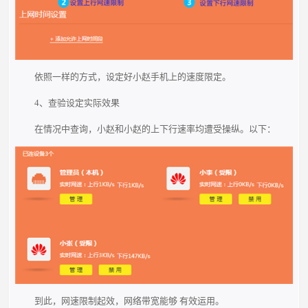
依照一样的方式，设定好小赵手机上的速度限定。
4、查验设定实际效果
在情况中查询，小赵和小赵的上下行速率均遭受操纵。以下：
到此，网速限制起效，网络带宽能够 有效运用。