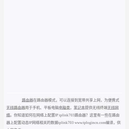
路由器
在路由器模式，可以连接到宽带共享上网，为便携式
无线路由器
用于手机、平板电脑
电脑类
，
笔记本
提供无线终端
无线网
络
。你知道如何在网络上配置IP tplink703路由器？这里有一些在路由
器上配置动态IP网络相关的数据tplink703 www.tplogincn.com编译，供