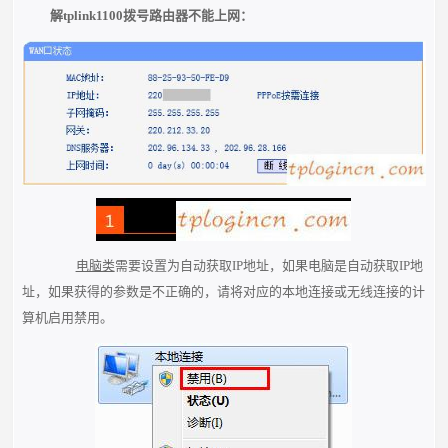
解tplink1100拨号路由器不能上网：
电脑类
需要设置为自动获取IP地址，如果电脑是自动获取IP地
址，如果获得的参数是不正确的，请将对应的本地连接或无线连接的计
算机启用禁用。