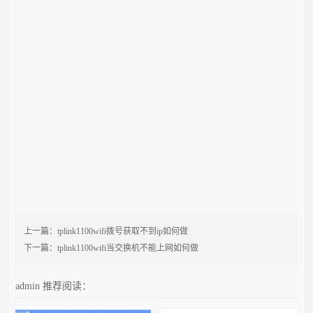
上一篇：
tplink1100wifi拨号获取不到ip如何做
下一篇：
tplink1100wifi当交换机不能上网如何做
admin
推荐阅读：