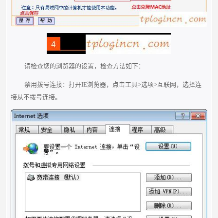
请检查您的浏览器的设置，检查方法如下：
禁用拨号连接：打开IE浏览器，点击工具>选项>互联网，选择连
接从不拨号连接。