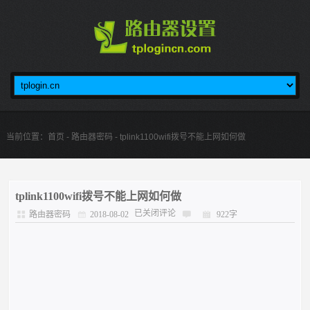
当前位置：
首页
-
路由器密码
- tplink1100wifi拨号不能上网如何做
tplink1100wifi拨号不能上网如何做
已关闭评论
路由器密码
2018-08-02
922字