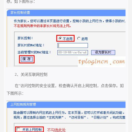
存。如下图所示：
2、关闭互联网控制
在“访问控制的安全设置，检查确认开启上网控制，点击保存。如
下图所示：