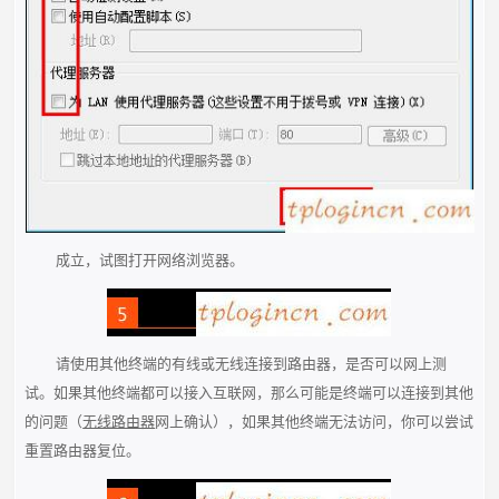
成立，试图打开网络浏览器。
请使用其他终端的有线或无线连接到路由器，是否可以网上测
试。如果其他终端都可以接入互联网，那么可能是终端可以连接到其他
的问题（
无线路由器
网上确认），如果其他终端无法访问，你可以尝试
重置路由器复位。