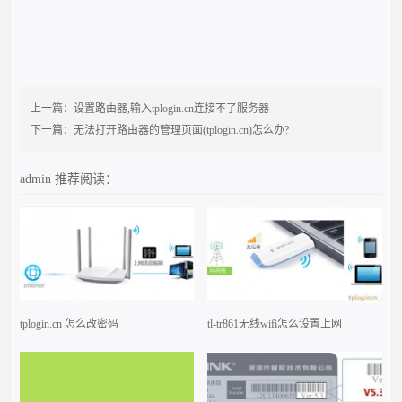
上一篇：
设置路由器,输入tplogin.cn连接不了服务器
下一篇：
无法打开路由器的管理页面(tplogin.cn)怎么办?
admin
推荐阅读：
tplogin.cn 怎么改密码
tl-tr861无线wifi怎么设置上网