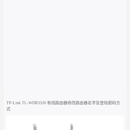
TP-Link TL-WDR3320 有线路由器修改路由器名字及登陆密码方
式