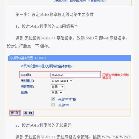
第三步：设定5GHz频率段无线网络主要参数
1、设定5GHz频率段的wifi网络名字
进到 无线设置5GHz >> 基础设定。改动 SSID号 即wifi网络名字。
设定进行后点一下 储存。
2、设定5GHz频率段的无线密码
进到 无线设置5GHz >> 无线网络安全策略。挑选 WPA-PSK/WPA2-