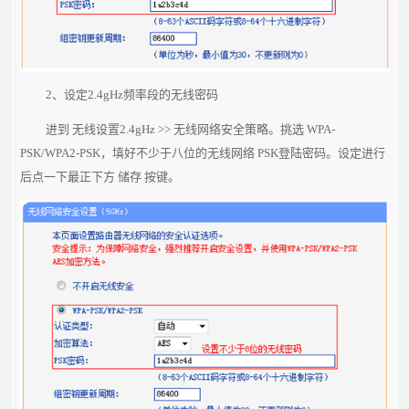
2、设定2.4gHz频率段的无线密码
进到 无线设置2.4gHz >> 无线网络安全策略。挑选 WPA-
PSK/WPA2-PSK，填好不少于八位的无线网络 PSK登陆密码。设定进行
后点一下最正下方 储存 按键。