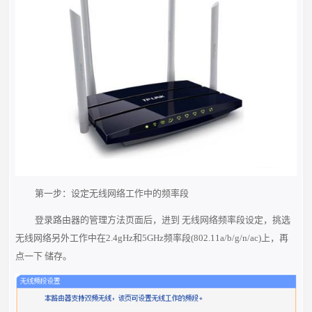
第一步：设定无线网络工作中的频率段
登录路由器的管理方法页面后，进到 无线网络频率段设定，挑选
无线网络另外工作中在2.4gHz和5GHz频率段(802.11a/b/g/n/ac)上，再
点一下 储存。