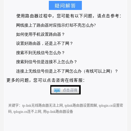
使用路由器过程中，您可能有以下问题，请点击参考：
网线接上了路由器对应指
示
灯却不亮怎么
办
?
如何使用
手机设置
路
由器
？
设置好路由器，
还
是上不
了
网？
搜索不到无线信号
怎
么办？
搜索到信号但
是
连接不上怎么办？
连接上无线信号但是上
不
了网怎么办（有线可以上网）？
更多的问题，您可以点击咨询在线客服：
关键字：
tp-link无线路由器无法上网
,
tplink路由器设置图解
,
tplogin.cn设置密
码
,
tplogin.cn连不上网
,
用tp-link路由器设备