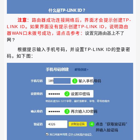
TP-
注意
：
路由器成功连接网络后，界面才会提示创建
LINK ID
TP-LINK ID
。如果界面没有提示创建
，说明路由
WAN
器
口未拨号成功，
请点击参考：
设置完
路
由
器上不了
网？
TP-LINK ID
根据提示输入手机号码，并设置
的登录密
码。如下图：