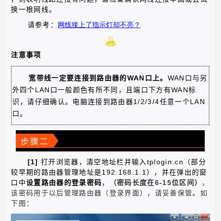
换一根网线。
请参考：
网线接上了指示灯却不亮
？
注意事项
WAN
WAN
宽带线一定要连接到路由器的
口上。
口与另
LAN
WAN
外四个
口一般颜色有所不同，且端口下方有
标
1/2/3/4
LAN
识，请仔细确认。电脑连接到路由器
任意一个
口。
[1]
tplogin.cn
打开浏览器，清空地址栏并输入
（部分
192.168.1.1
较早期的路由器管理地址是
），并在弹出的窗
6-15
口中
设置路由器的登录密码
，
（密码长度在
位区间）
，
该密码用于以后管理路由器（登录界面），请妥善保管。如
下图：