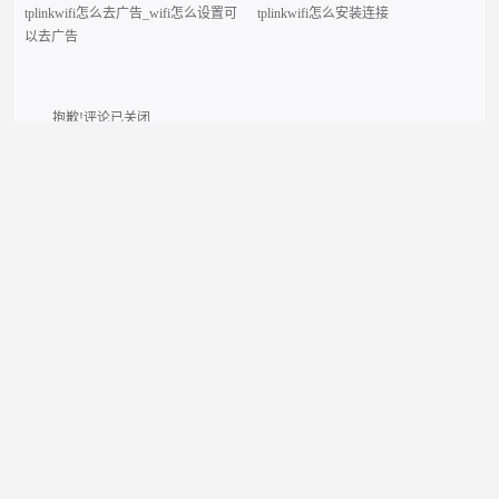
tplinkwifi怎么去广告_wifi怎么设置可
tplinkwifi怎么安装连接
以去广告
抱歉!评论已关闭.
本站介绍在tplogincn手机登录，然后设置TP-LINK无线路由器上网的方法,首
先输入tplogincn登录页面，就会出现tplogin.cn登录界面，然后在登录页面里进行
tplink路由器设置。