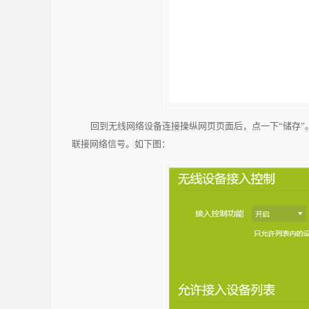
回到无线网络设备连接操纵网页页面后，点一下“储存
联接网络信号。如下图：