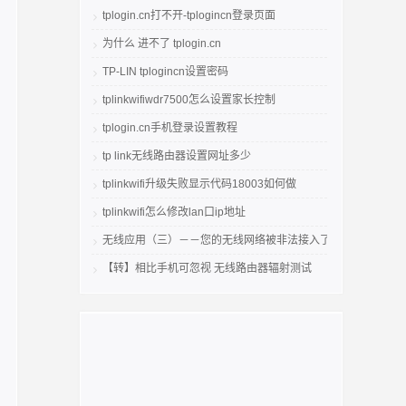
tplogin.cn打不开-tplogincn登录页面
为什么 进不了 tplogin.cn
TP-LIN tplogincn设置密码
tplinkwifiwdr7500怎么设置家长控制
tplogin.cn手机登录设置教程
tp link无线路由器设置网址多少
tplinkwifi升级失败显示代码18003如何做
tplinkwifi怎么修改lan口ip地址
无线应用（三）－－您的无线网络被非法接入了吗
【转】相比手机可忽视 无线路由器辐射测试