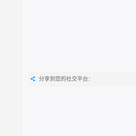
分享到您的社交平台：