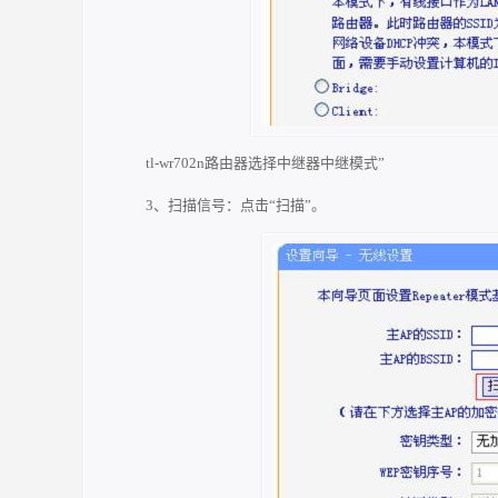
tl-wr702n路由器选择中继器中继模式”
3、扫描信号：点击“扫描”。