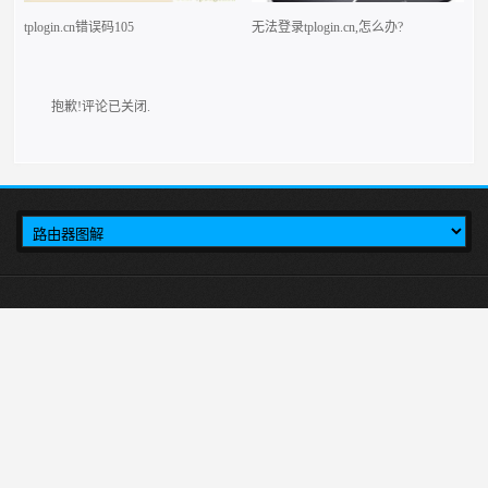
tplogin.cn错误码105
无法登录tplogin.cn,怎么办?
抱歉!评论已关闭.
本站介绍在tplogincn手机登录，然后设置TP-LINK无线路由器上网的方法,首
先输入tplogincn登录页面，就会出现tplogin.cn登录界面，然后在登录页面里进行
tplink路由器设置。
tplogin.cn