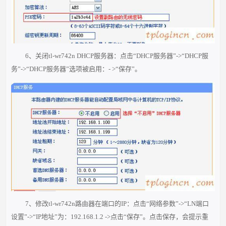
6、关闭tl-wr742n DHCP服务器：点击“DHCP服务器”->“DHCP服
务”->“DHCP服务器”选项被启用：- >“保存”。
7、修改tl-wr742n路由器在端口的IP：点击“网络参数”->“LN端口
设置”->“IP地址”为：192.168.1.2 ->点击“保存”。点击保存，会提示重