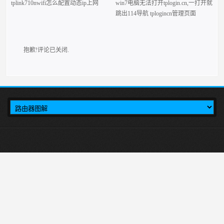
tplink710nwifi怎么配置动态ip上网
win7电脑无法打开tplogin.cn,一打开就
跳出114导航 tplogincn管理页面
抱歉!评论已关闭.
本站介绍在tplogincn手机登录，然后设置TP-LINK无线路由器上网的方法,首
先输入tplogincn登录页面，就会出现tplogin.cn登录界面，然后在登录页面里进行
tplink路由器设置。
tplogin.cn