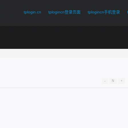
tplogin.cn
tplogincn登录页面
tplogincn手机登录
-
N
+