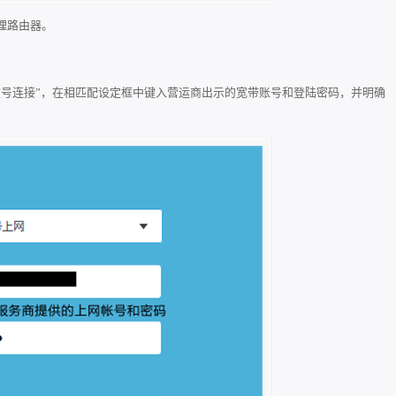
理路由器。
拨号连接”，在相匹配设定框中键入营运商出示的宽带账号和登陆密码，并明确