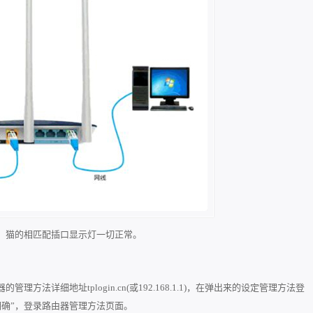
、猫的相匹配插口显示灯一切正常。
法详细地址tplogin.cn(或192.168.1.1)，在弹出来的设定管理方法登
明确”，登录路由器管理方法页面。