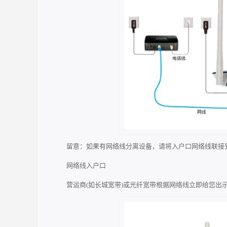
留意：如果有网络线分离设备，请将入户口网络线联接
网络线入户口
营运商(如长城宽带)或光纤宽带根据网络线立即给您出