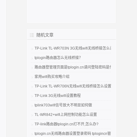
随机文章
TP-Link TL-WR703N 3G无线wifi无线桥接怎么设置
tplogin路由器怎么无线桥接？
路由器登管理页面是tplogin.cn请问登陆密码是什么
家用wifi购买攻略介绍
TP-Link TL-WR706N无线wifi无线桥接怎么设置
TP-Link 3G无线wifi设置教程
tplink703wifi信号放大不明显如何做
TL-WR842+wifi上网控制功能怎么设置
TP-link路由器tplogin.cn打不开,怎么办?
tplogin.cn无线路由器设置登录密码 tplogincn管理页面