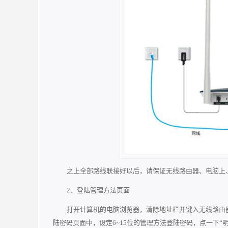
之上全部路线联接好以后，请保证无线路由器、电脑上
2、登陆管理方法页面
打开计算机的电脑浏览器，清除地址栏并键入无线路由器的管理方
陆密码页面中，设定6~15位的管理方法登陆密码，点一下“