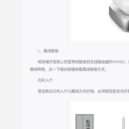
1、路线联接
将前端开发网上的宽带线联接到无线路由器的WAN口，
路线种类，点一下相对按键收看路线联接方式：
光纤入户
营运商出示的入户口路线为光纤线，必须相互配合光纤