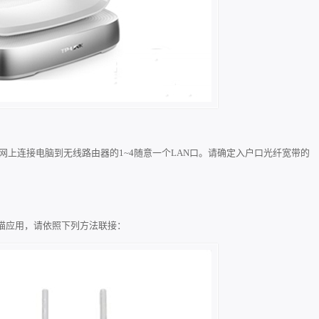
网上连接电脑到无线路由器的1~4随意一个LAN口。请确定入户口光纤宽带的
猫应用，请依照下列方法联接：