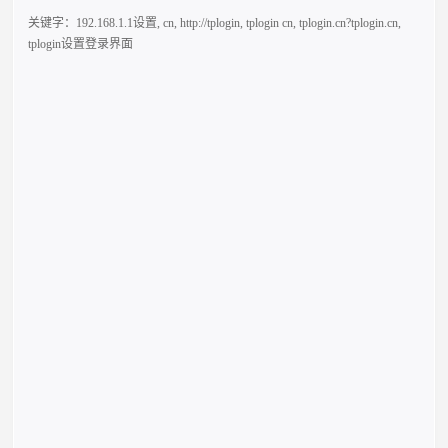
关键字：
192.168.1.1设置
,
cn
,
http://tplogin
,
tplogin cn
,
tplogin.cn?tplogin.cn
,
tplogin设置登录界面