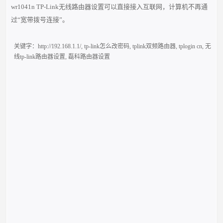
wr1041n TP-Link无线路由器设置可以直接接入互联网，计算机不再通
过“宽带拨号连接”。
关键字：
http://192.168.1.1/
,
tp-link怎么改密码
,
tplink双频路由器
,
tplogin cn
,
无
线tp-link路由器设置
,
磊科路由器设置