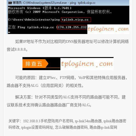
如果IP地址不作为对比相同的DNS服务器地址可以修改计算机网络
尝试8.8.8.8。
可能的原因：建立IPSec、FTP网络，VoIP和其他特殊应用服务器，
路由器不支持ALG（应用层网关）的相关性。
解决方案：针对不同类型的ALG支持不同的路由器可能不同，建
议联系技术支持确认路由器路由器厂商支持ALG。
关键字：
192.168.0.1手机登陆用户名密码
,
tp-link54m路由器
,
tplink路由器密
码修改
,
tplogin设置密码网址
,
怎么破解路由器密码
,
路由器tp-link官网