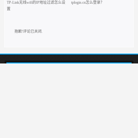
TP-Link无线wifi的IP地址过滤怎么设
tplogin.cn怎么登录？
置
抱歉!评论已关闭.
本站介绍在tplogincn手机登录，然后设置TP-LINK无线路由器上网的方法,首
先输入tplogincn登录页面，就会出现tplogin.cn登录界面，然后在登录页面里进行
tplink路由器设置。
tplogin.cn