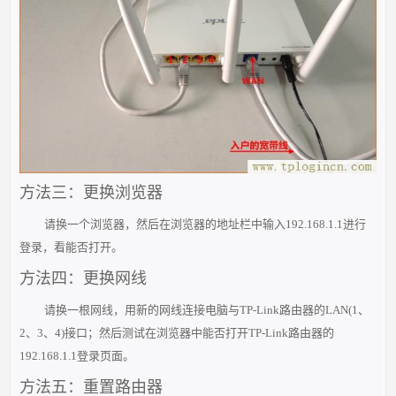
方法三：更换浏览器
请换一个浏览器，然后在浏览器的地址栏中输入192.168.1.1进行
登录，看能否打开。
方法四：更换网线
请换一根网线，用新的网线连接电脑与TP-Link路由器的LAN(1、
2、3、4)接口；然后测试在浏览器中能否打开TP-Link路由器的
192.168.1.1登录页面。
方法五：重置路由器