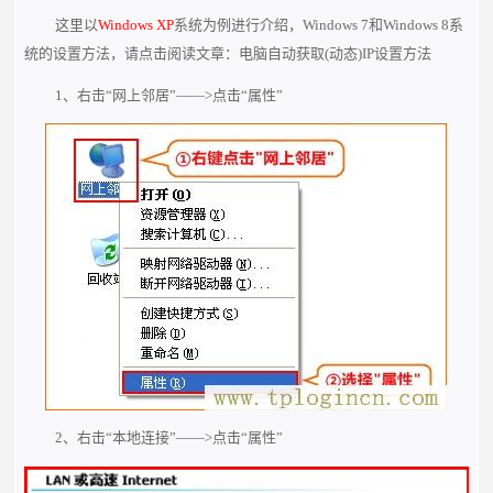
这里以
Windows XP
系统为例进行介绍，Windows 7和Windows 8系
统的设置方法，请点击阅读文章：电脑自动获取(动态)IP设置方法
1、右击“网上邻居”——>点击“属性”
2、右击“本地连接”——>点击“属性”