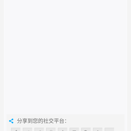
分享到您的社交平台：