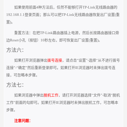
如果使用前面4种方法后，任然不能够打开TP-Link无线路由器的
192.168.1.1登录页面；那么可以把TP-Link无线路由器恢复出厂设置(重
置)。
重置方法：在把TP-Link路由器插上电源，然后长按路由器接口旁
边Reset小孔（按钮）10秒左右，即可恢复出厂设置(重置)。
方法六：
如果打开浏览器弹出
拨号连接
，请点击“设置”-选择“从不进行拨号
连接”-“确定”然后重新登录即可。如果打开IE浏览器时未弹出拨号连
接，可忽略本步骤。
方法七：
如果浏览器中弹出
脱机工作
，请打开浏览器选择“文件”-取消“脱机
工作”前面的勾即可。如果打开IE浏览器时未弹出脱机工作，可忽略本
步骤。
注意问题：