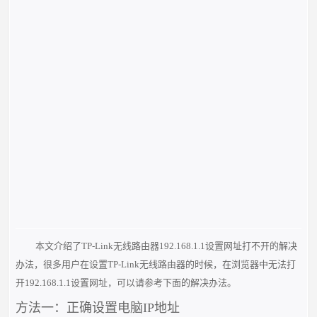
本文介绍了TP-Link无线路由器192.168.1.1设置网址打不开的解决
办法，很多用户在设置TP-Link无线路由器的时候，在浏览器中无法打
开192.168.1.1设置网址，可以请参考下面的解决办法。
方法一：正确设置电脑IP地址