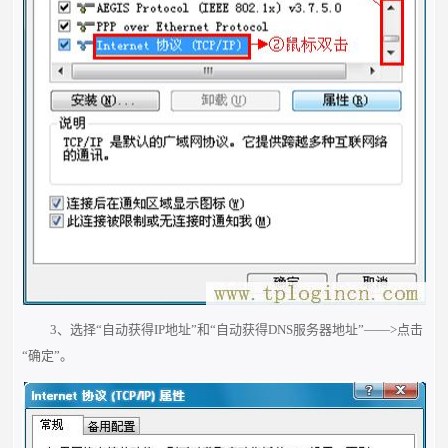
3、选择“自动获得IP地址”和“自动获得DNS服务器地址”——>点击
“确定”。