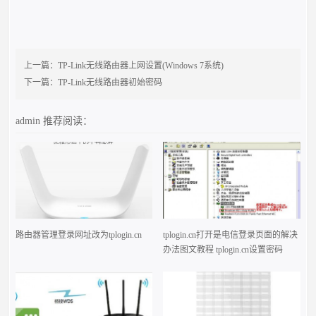
上一篇：
TP-Link无线路由器上网设置(Windows 7系统)
下一篇：
TP-Link无线路由器初始密码
admin
推荐阅读：
路由器管理登录网址改为tplogin.cn
tplogin.cn打开是电信登录页面的解决
办法图文教程 tplogin.cn设置密码