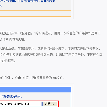
否已经开启TFTP服务器。”的错误提示，请再一次检查您的升级操作是
否正
了操作系统的防火墙。
入是否正确。”的错误提示，或者是 “升级不成功，传送的文件版本
号有误，
级文件是对应您路由器型号和硬件版本的。注意除了产品
型号外，不同硬件版
中查看得到。
软件升级”，点击“浏览”并选择要升级的.bin文件.