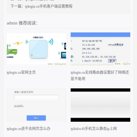
下一篇：
tplogin.cn手机客户端设置教程
admin
推荐阅读：
tplogin.cn官网主页
tplogin.cn无线路由器设置好了网络还
是不能用
tplogin.cn进不去网页怎么办
tplinkwifi手机怎么静态ip上网