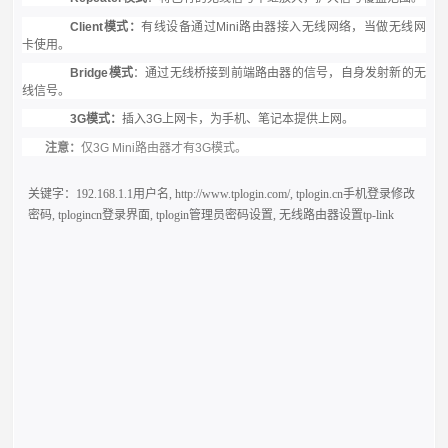
Client
模式：
有线设备通过
Mini
路由器接入无线网络，当做无线网
卡使用。
Bridge
模式
：通过无线桥接到前端路由器的信号，自身发射新的无
线信号。
3G
模式：
插入
3G
上网卡，为手机、笔记本提供上网。
注意：
仅
3G Mini
路由器才有
3G
模式。
关键字：
192.168.1.1用户名
,
http://www.tplogin.com/
,
tplogin.cn手机登录修改
密码
,
tplogincn登录界面
,
tplogin管理员密码设置
,
无线路由器设置tp-link