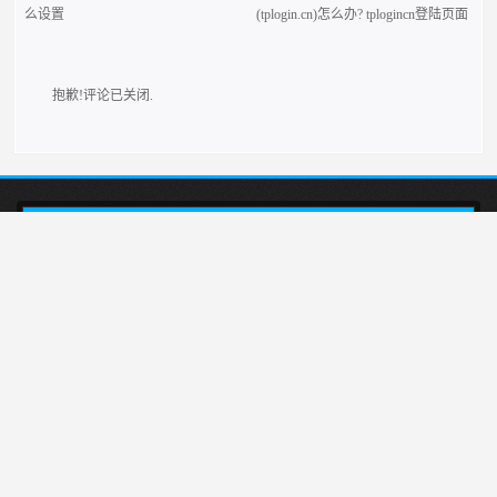
么设置
(tplogin.cn)怎么办? tplogincn登陆页面
抱歉!评论已关闭.
本站介绍在tplogincn手机登录，然后设置TP-LINK无线路由器上网的方法,首
先输入tplogincn登录页面，就会出现tplogin.cn登录界面，然后在登录页面里进行
tplink路由器设置。
tplogin.cn