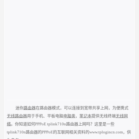
迷你
路由器
在路由器模式，可以连接到宽带共享上网，为便携式
无线路由器
用于手机、平板电脑
电脑类
，
笔记本
提供无线终端
无线网
络
。你知道如何PPPoE tplink710n路由器上网吗？这里是一些
tplink710n路由器的PPPoE的互联网相关资料的www.tplogincn.com，供