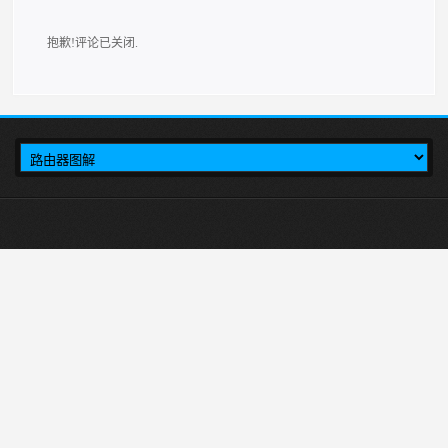
抱歉!评论已关闭.
本站介绍在tplogincn手机登录，然后设置TP-LINK无线路由器上网的方法,首
先输入tplogincn登录页面，就会出现tplogin.cn登录界面，然后在登录页面里进行
tplink路由器设置。
tplogin.cn