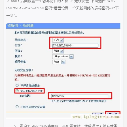
->“SSID”后面设置一个容易记住的名称-->“无线安全”下面选择“WPA-
PSK/WPA2-PSk”-->“PSK密码”后面设置一个无线网络的连接密码-->“下
一步”。
5、重启TL-WR703N路由器，是配置生效，然后通过无线方式重