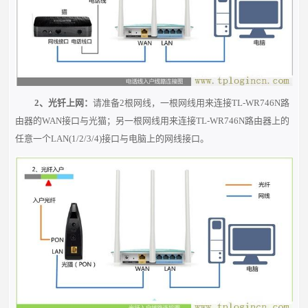
2、光钎上网：
请准备
2根
网线，一根网线用来连接TL-WR746N路
由器的
WAN
接口与
光猫
；另一根网线用来连接TL-WR746N路由器上的
任意一个
LAN(1/2/3/4)
接
口与
电脑
上的网线接口。