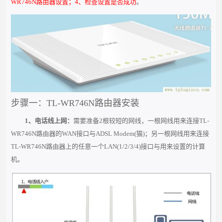
WR746N路由器设置；4、检查设置是否成功
。
步骤一：TL-WR746N路由器安装
1、电话线上网：
需要准备
2根
较短的网线，一根网线用来连接TL-
WR746N路由器的
WAN
接口与
ADSL Modem(猫)
；另一根网线用来连接
TL-WR746N路由器
上的任意一个
LAN(1/2/3/4)
接口与用来设置的
计算
机
。