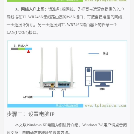
3、网线入户上网：
请准备
1根
网线，先把宽带运营商提供的
入户
网线
插在TL-WR746N无线路由器的
WAN
接口；再把自己准备的网线，
一头连接
计
算机
，另一头连接到
TL-WR746N
路由器上的
任意一个
LAN(1/2/3/4)
接口。
步骤三：设置电脑IP
本文以Windows XP电脑为例进行介绍，Windows 7/8用户请点击阅
读文章：
电脑动态IP地址的设置方法
。