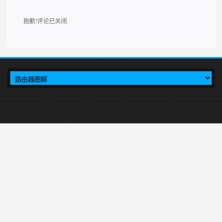
抱歉!评论已关闭.
本站介绍在tplogincn手机登录，然后设置TP-LINK无线路由器上网的方法,首
先输入tplogincn登录页面，就会出现tplogin.cn登录界面，然后在登录页面里进行
tplink路由器设置。
tplogin.cn