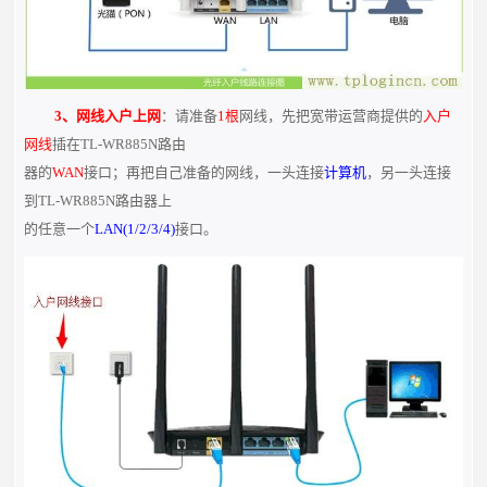
3、网线入户上网
：请准备
1根
网线，先把宽带运营商提供的
入户
网线
插在TL-WR885N路由
器的
WAN
接口；再把自己准备的网线，一头连接
计算机
，另一头连接
到TL-WR885N路由器上
的任意一个
LAN(1/2/3/4)
接口。