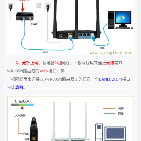
2、光钎上网
：请准备
2根
网线，一根网线用来连接
光猫
与TL-
WR885N路由器的
WAN
接口；另
一根网线用来连接TL-WR885N路由器上的任意一个
LAN(1/2/3/4)
接口
与
计算机
。