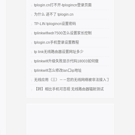
tplogin.cn打不开-tplogincn登录页面
为什么 进不了 tplogin.cn
TP-LIN tplogincn设置密码
tplinkwifiwdr7500怎么设置家长控制
tplogin.cn手机登录设置教程
tp link无线路由器设置网址多少
tplinkwifi升级失败显示代码18003如何做
tplinkwifi怎么修改lan口ip地址
无线应用（三）－－您的无线网络被非法接入了吗
【转】相比手机可忽视 无线路由器辐射测试