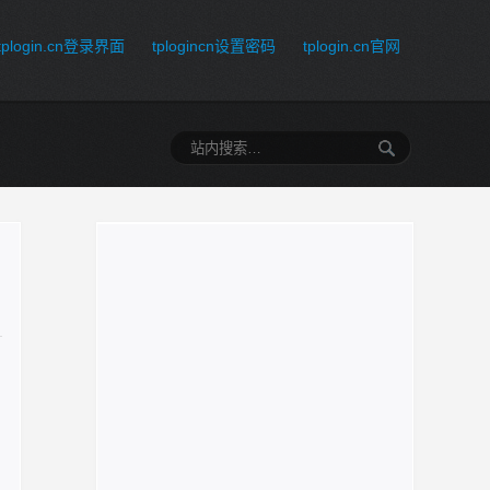
tplogin.cn登录界面
tplogincn设置密码
tplogin.cn官网