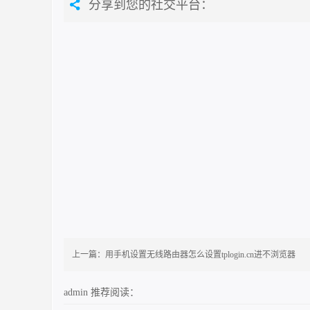
分享到您的社交平台：
上一篇：
用手机设置无线路由器怎么设置tplogin.cn进不浏览器
admin
推荐阅读：