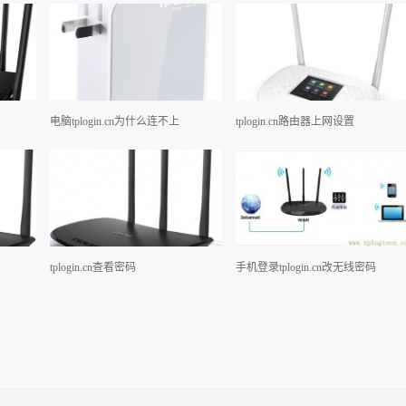
电脑tplogin.cn为什么连不上
tplogin.cn路由器上网设置
tplogin.cn查看密码
手机登录tplogin.cn改无线密码