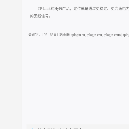
TP-Link的HyFi产品，定位就是通过更稳定、更高
的无线信号。
关键字：
192.168.0.1 路由器
,
tplogin cn
,
tplogin.cnn
,
tplogin.cntml
,
tpl