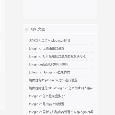
随机文章
浏览器无法访问tplogin.cn网址
tplogin.cn无线路由器设置
tplogin.cn打开是电信登录页面的解决办法
tplogincn设置密码88888888
[tplogin.cn]tplogin.cn登录界面
路由器背面tplogin.cn,怎么进行设置
路由器网址是http://tplogin.cn怎么禁止别人用wifi
tplogin.cn怎么登录(登陆)？
tplogin.cn路由器上网设置
tplogin.cn最新无线路由器设置密码 tplogin.cn设置密码