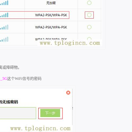
离或障碍物。
n_5G
这个WiFi信号的密码