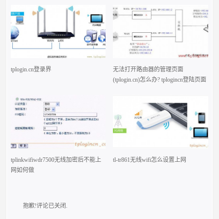
tplogin.cn登录界
无法打开路由器的管理页面
(tplogin.cn)怎么办? tplogincn登陆页面
tplinkwifiwdr7500无线加密后不能上
tl-tr861无线wifi怎么设置上网
网如何做
抱歉!评论已关闭.