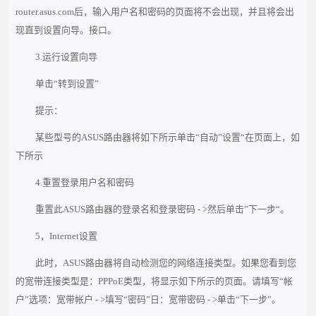
router.asus.com后，输入用户名和密码的页面将不会出现，并且将会出
现直到设置向导。接口。
3.运行设置向导
单击“转到设置”
提示：
某些型号的ASUS路由器将如下所示单击“自动”设置“在页面上，如
下所示
4.重置登录用户名和密码
重置此ASUS路由器的登录名和登录密码 - >然后单击”下一步“。
5，Internet设置
此时，ASUS路由器将自动检测您的网络连接类型。如果您看到您
的宽带连接类型是：PPPoE类型，将显示如下所示的页面。请填写“帐
户”选项：宽带帐户 - >填写“密码”日：宽带密码 - >单击“下一步”。