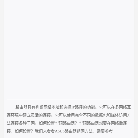
路由器具有判断网络地址和选择IP路径的功能。它可以在多网络互
连环境中建立灵活的连接。它可以使用完全不同的数据包和媒体访问方
法连接各种子网。如何设置华硕路由器？华硕路由器想要在网络后连
接，如何设置？我们来看看ASUS路由器组网方法，需要参考