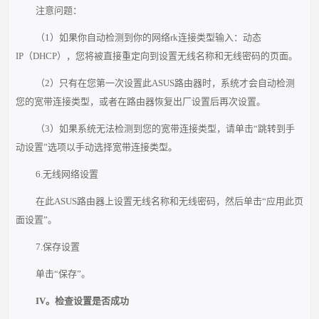
注意问题：
（1）如果你自动检测到你的网络rk连接类型输入：动态
IP（DHCP），您将被直接重定向到设置无线名称和无线密码的页面。
（2）只有在您第一次设置此ASUS路由器时，系统才会自动检测
您的宽带连接类型，或者在路由器恢复出厂设置后再次设置。
（3）如果系统无法检测到您的宽带连接类型，请单击“跳转到手
动设置”选项以手动选择宽带连接类型。
6.无线网络设置
在此ASUS路由器上设置无线名称和无线密码，然后单击“应用此页
面设置”。
7.保存设置
单击“保存”。
IV。检查设置是否成功