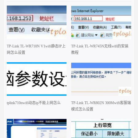
TP-Link TL-WR710N V1wifi静态IP上
TP-Link TL-WR745N无线wifi的安装
网怎么设置
教程
tplink710nwifi动态ip不能上网怎么
TP-Link TL-WR802N 300Mwifi客服端
模式怎么设置