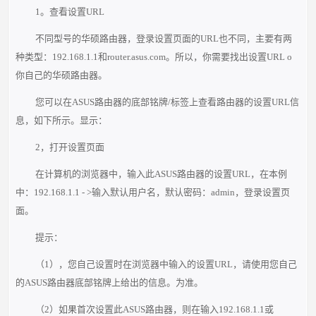
1。查看设置URL
不同型号的华硕路由器，登录设置页面的URL也不同，主要有两
种类型：192.168.1.1和router.asus.com。所以，你需要找出设置URL o
你自己的华硕路由器。
您可以在ASUS路由器的底部铭牌/标签上查看路由器的设置URL信
息，如下所示。显示：
2，打开设置页面
在计算机的浏览器中，输入此ASUS路由器的设置URL，在本例
中：192.168.1.1 - >输入默认用户名，默认密码：admin，登录设置页
面。
提示：
（1），您自己设置时在浏览器中输入的设置URL，请使用您自己
的ASUS路由器底部铭牌上给出的信息。为准。
（2）如果首次设置此ASUS路由器，则在输入192.168.1.1或